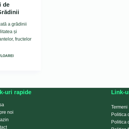
i de
Grădinii
ată a grădinii
itatea și
ntelor, fructelor
FLOAREI
k-uri rapide
Link-ur
sa
Termeni ș
pre noi
Politica 
azin
Politica 
tact