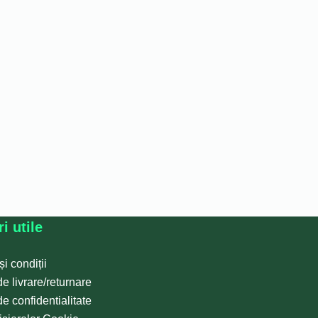
i utile
i condiții
de livrare/returnare
de confidentialitate