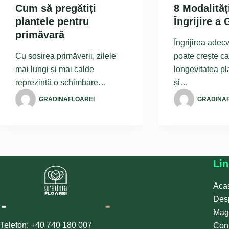
Cum să pregătiți
8 Modalităț
plantele pentru
Îngrijire a 
primăvară
Îngrijirea adecv
Cu sosirea primăverii, zilele
poate crește cal
mai lungi și mai calde
longevitatea pla
reprezintă o schimbare…
și…
GRADINAFLOAREI
GRADINA
Lin
Aca
Des
Mag
Telefon: +40 740 180 007
Con