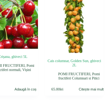
Crișana, ghiveci 5L
Cais columnar, Golden Sun, ghiveci
2L
I FRUCTIFERI
,
Pomi
ctiferi normali
,
Vișini
POMI FRUCTIFERI
,
Pomi
fructiferi Columnari si Pitici
65.00
lei
Adaugă în coș
Citește mai mult