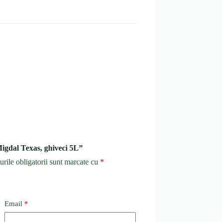
Migdal Texas, ghiveci 5L”
rile obligatorii sunt marcate cu
*
Email
*