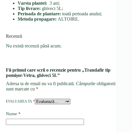
Varsta plantei:
3 ani;
Tip livrare:
ghiveci 5L;
Perioada de plantare:
toată perioada anului;
Metoda propagare:
ALTOIRE.
Recenzii
Nu există recenzii până acum.
Fii primul care scrii o recenzie pentru „Trandafir tip
pomișor-Vetra, ghiveci 5L”
Adresa ta de email nu va fi publicată.
Câmpurile obligatorii
sunt marcate cu
*
EVALUAREA TA
*
Nume
*