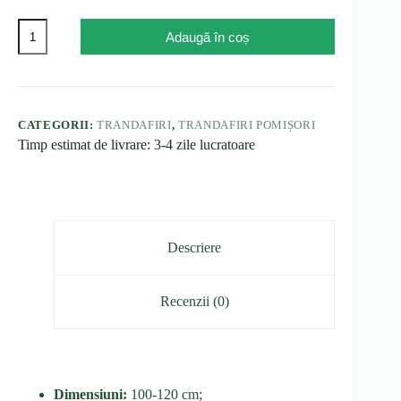
Cantitate
Adaugă în coș
Trandafir
tip
pomișor-
Vetra,
ghiveci
5L
CATEGORII:
TRANDAFIRI
,
TRANDAFIRI POMIȘORI
Timp estimat de livrare: 3-4 zile lucratoare
Descriere
Recenzii (0)
Dimensiuni:
100-120 cm;