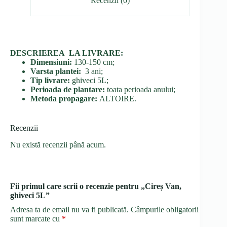
Recenzii (0)
DESCRIEREA LA LIVRARE:
Dimensiuni:
130-150 cm;
Varsta plantei:
3 ani;
Tip livrare:
ghiveci 5L;
Perioada de plantare:
toata perioada anului;
Metoda propagare:
ALTOIRE.
Recenzii
Nu există recenzii până acum.
Fii primul care scrii o recenzie pentru „Cireș Van,
ghiveci 5L”
Adresa ta de email nu va fi publicată.
Câmpurile obligatorii
sunt marcate cu
*