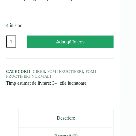
4 în stoc
Cantitate
Adaugă în coș
Cireș
Van,
ghiveci
5L
CATEGORII:
CIREȘ
,
POMI FRUCTIFERI
,
POMI
FRUCTIFERI NORMALI
Timp estimat de livrare: 3-4 zile lucratoare
Descriere