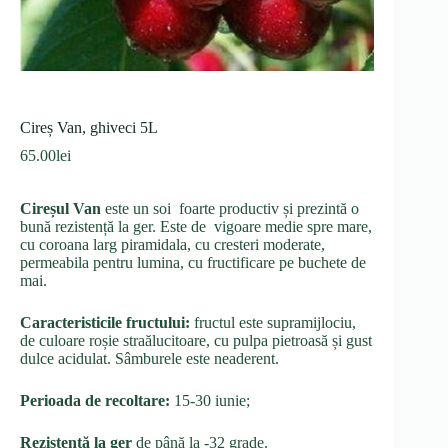
Cireș Van, ghiveci 5L
65.00
lei
Cireșul Van
este un soi foarte productiv și prezintă o
bună rezistență la ger. Este de vigoare medie spre mare,
cu coroana larg piramidala, cu cresteri moderate,
permeabila pentru lumina, cu fructificare pe buchete de
mai.
Caracteristicile fructului:
fructul este supramijlociu,
de culoare roșie straălucitoare, cu pulpa pietroasă și gust
dulce acidulat. Sâmburele este neaderent.
Perioada de recoltare:
15-30 iunie;
Rezistență la ger
de până la -32 grade.