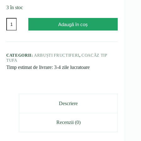
3 în stoc
Cantitate
Adaugă în coș
Coacăz
negru
tufă
Othello,
ghiveci
3L
CATEGORII:
ARBUȘTI FRUCTIFERI
,
COACĂZ TIP
TUFA
Timp estimat de livrare: 3-4 zile lucratoare
Descriere
Recenzii (0)