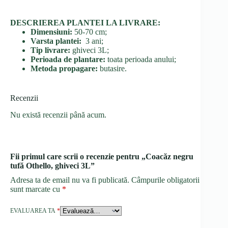
DESCRIEREA PLANTEI LA LIVRARE:
Dimensiuni:
50-70 cm;
Varsta plantei:
3 ani;
Tip livrare:
ghiveci 3L;
Perioada de plantare:
toata perioada anului;
Metoda propagare:
butasire.
Recenzii
Nu există recenzii până acum.
Fii primul care scrii o recenzie pentru „Coacăz negru
tufă Othello, ghiveci 3L”
Adresa ta de email nu va fi publicată.
Câmpurile obligatorii
sunt marcate cu
*
EVALUAREA TA
*