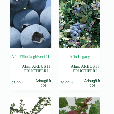
Afin Elliot la ghiveci 1L
Afin Legacy
Afini
,
ARBUȘTI
Afini
,
ARBUȘTI
FRUCTIFERI
FRUCTIFERI
Adaugă în
Adaugă în
25.00
lei
30.00
lei
coș
coș