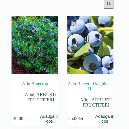
Afin Bluecrop
Afin Bluegold la ghiveci
1L
Afini
,
ARBUȘTI
FRUCTIFERI
Afini
,
ARBUȘTI
FRUCTIFERI
Adaugă în
Adaugă în
30.00
lei
25.00
lei
coș
coș