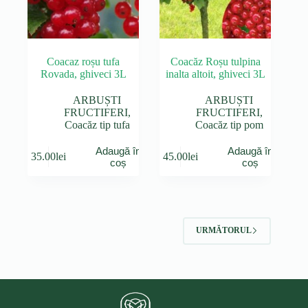
Coacaz roșu tufa
Coacăz Roșu tulpina
Rovada, ghiveci 3L
inalta altoit, ghiveci 3L
ARBUȘTI
ARBUȘTI
FRUCTIFERI
,
FRUCTIFERI
,
Coacăz tip tufa
Coacăz tip pom
Adaugă în
Adaugă în
35.00
lei
45.00
lei
coș
coș
URMĂTORUL