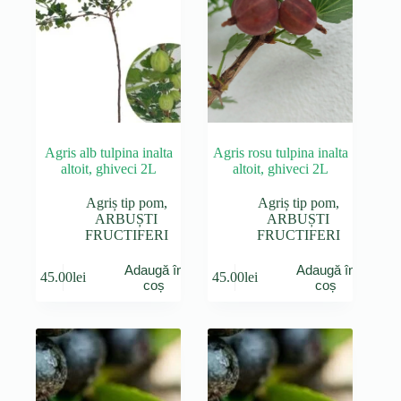
Agris alb tulpina inalta
Agris rosu tulpina inalta
altoit, ghiveci 2L
altoit, ghiveci 2L
Agriș tip pom
,
Agriș tip pom
,
ARBUȘTI
ARBUȘTI
FRUCTIFERI
FRUCTIFERI
Adaugă în
Adaugă în
45.00
lei
45.00
lei
coș
coș