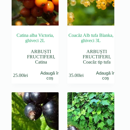
Catina alba Victoria,
Coacăz Alb tufa Blanka,
ghiveci 2L
ghiveci 3L
ARBUȘTI
ARBUȘTI
FRUCTIFERI
,
FRUCTIFERI
,
Catina
Coacăz tip tufa
Adaugă în
Adaugă în
25.00
lei
35.00
lei
coș
coș