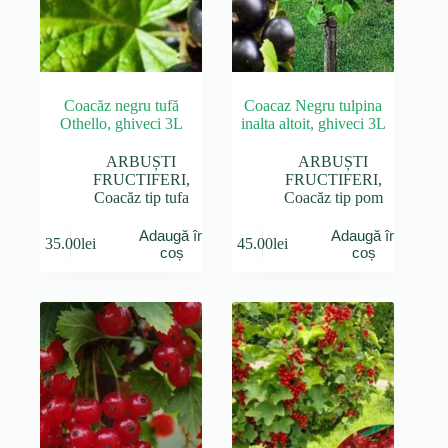
Coacăz negru tufă
Coacaz Negru tulpina
Othello, ghiveci 3L
inalta altoit, ghiveci 3L
ARBUȘTI
ARBUȘTI
FRUCTIFERI
,
FRUCTIFERI
,
Coacăz tip tufa
Coacăz tip pom
Adaugă în
Adaugă în
35.00
lei
45.00
lei
coș
coș