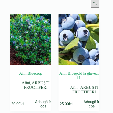
Afin Bluecrop
Afin Bluegold la ghiveci
1L
Afini
,
ARBUȘTI
FRUCTIFERI
Afini
,
ARBUȘTI
FRUCTIFERI
Adaugă în
Adaugă în
30.00
lei
25.00
lei
coș
coș