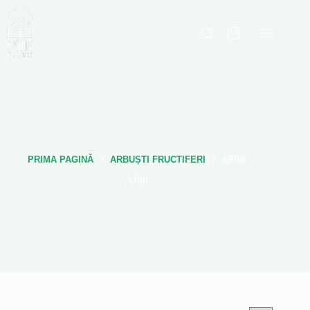
Sari
la
conținut
Coș
de
cumpărături
PRIMA PAGINĂ
ARBUȘTI FRUCTIFERI
AFINI
Afini