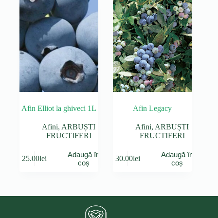
Afin Elliot la ghiveci 1L
Afin Legacy
Afini
,
ARBUȘTI
Afini
,
ARBUȘTI
FRUCTIFERI
FRUCTIFERI
Adaugă în
Adaugă în
25.00
lei
30.00
lei
coș
coș