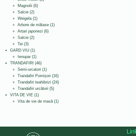
6
produse
Magnolii
6
2
produse
Salcie
2
produse
1
Weigela
1
produs
1
Arbore de mătase
1
6
produs
Arțari japonezi
6
2
produse
Salcie
2
3
produse
Tei
3
produse
1
GARD VIU
1
produs
1
Ienupar
1
produs
46
TRANDAFIRI
46
de
1
Semi-urcatori
1
produse
produs
16
Trandafiri Pomișori
16
produse
24
Trandafiri teahibrizi
24
5
de
Trandafiri urcători
5
1
produse
produse
VITA DE VIE
1
produs
1
Vita de vie de masă
1
produs
Lin