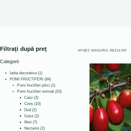
Filtrați după preț
AFIȘEZ SINGURUL REZULTAT
Categorii
1
Iarba decorativa
1
produs
84
POMI FRUCTIFERI
84
de
1
Pomi fructiferi pitici
1
produse
produs
53
Pomi fructiferi normali
53
3
de
Caiși
3
produse
10
produse
Cireș
10
2
produse
Dud
2
produse
2
Gutui
2
7
produse
Meri
7
produse
2
Nectarini
2