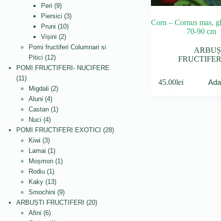
9
produse
Peri
9
produse
3
Piersici
3
Corn – Cornus mas, g
10
produse
Pruni
10
70-90 cm
2
produse
Vișini
2
produse
Pomi fructiferi Columnari si
ARBUȘ
12
Pitici
12
FRUCTIFER
produse
POMI FRUCTIFERI- NUCIFERE
11
11
45.00
lei
Ada
produse
2
Migdali
2
4
produse
Aluni
4
produse
1
Castan
1
4
produs
Nuci
4
produse
28
POMI FRUCTIFERI EXOTICI
28
3
de
Kiwi
3
produse
1
produse
Lamai
1
produs
1
Moșmon
1
1
produs
Rodiu
1
produs
13
Kaky
13
produse
9
Smochini
9
produse
20
ARBUȘTI FRUCTIFERI
20
6
de
Afini
6