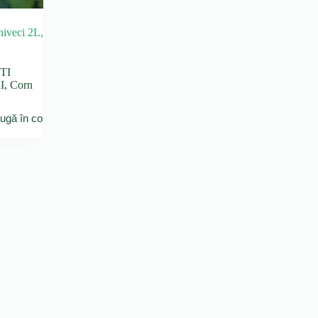
hiveci 2L,
TI
I
,
Corn
ugă în coș