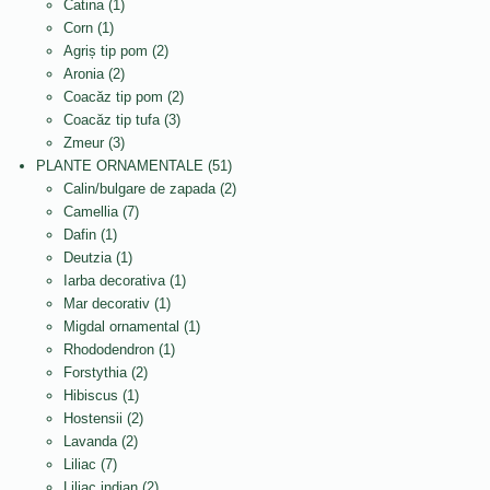
produse
1
produse
Catina
1
1
produs
Corn
1
produs
2
Agriș tip pom
2
2
produse
Aronia
2
produse
2
Coacăz tip pom
2
3
produse
Coacăz tip tufa
3
3
produse
Zmeur
3
produse
51
PLANTE ORNAMENTALE
51
de
2
Calin/bulgare de zapada
2
7
produse
produse
Camellia
7
1
produse
Dafin
1
produs
1
Deutzia
1
produs
1
Iarba decorativa
1
1
produs
Mar decorativ
1
produs
1
Migdal ornamental
1
1
produs
Rhododendron
1
2
produs
Forstythia
2
1
produse
Hibiscus
1
produs
2
Hostensii
2
2
produse
Lavanda
2
7
produse
Liliac
7
produse
2
Liliac indian
2