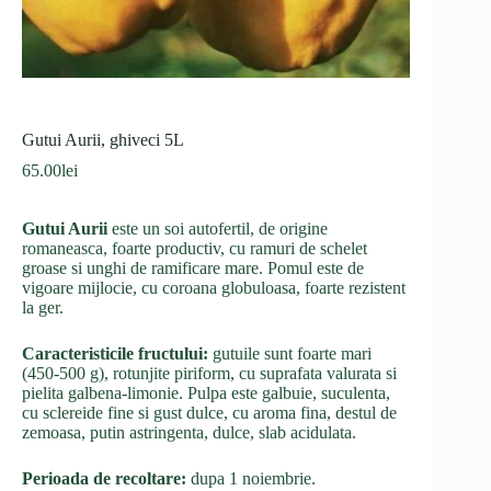
Gutui Aurii, ghiveci 5L
65.00
lei
Gutui Aurii
este un soi autofertil, de origine
romaneasca, foarte productiv, cu ramuri de schelet
groase si unghi de ramificare mare. Pomul este de
vigoare mijlocie, cu coroana globuloasa, foarte rezistent
la ger.
Caracteristicile fructului:
gutuile sunt foarte mari
(450-500 g), rotunjite piriform, cu suprafata valurata si
pielita galbena-limonie. Pulpa este galbuie, suculenta,
cu sclereide fine si gust dulce, cu aroma fina, destul de
zemoasa, putin astringenta, dulce, slab acidulata.
Perioada de recoltare:
dupa 1 noiembrie.