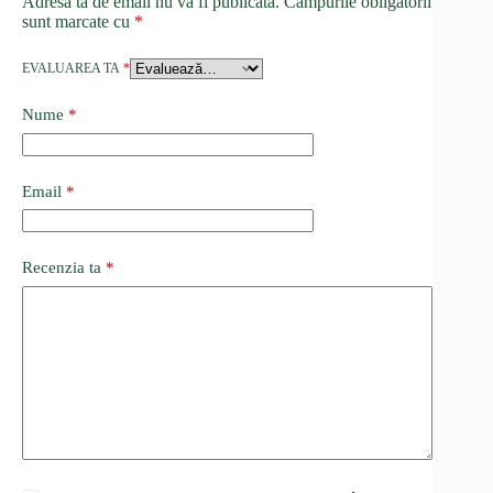
Adresa ta de email nu va fi publicată.
Câmpurile obligatorii
sunt marcate cu
*
EVALUAREA TA
*
Nume
*
Email
*
Recenzia ta
*