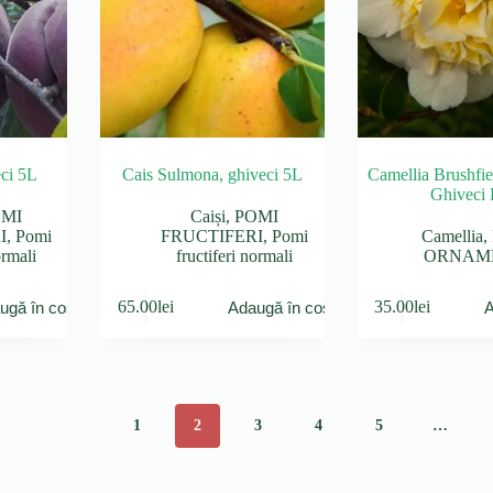
eci 5L
Cais Sulmona, ghiveci 5L
Camellia Brushfie
Ghiveci 
MI
Caiși
,
POMI
I
,
Pomi
FRUCTIFERI
,
Pomi
Camellia
,
ormali
fructiferi normali
ORNAM
65.00
lei
35.00
lei
ugă în coș
Adaugă în coș
A
1
2
3
4
5
…