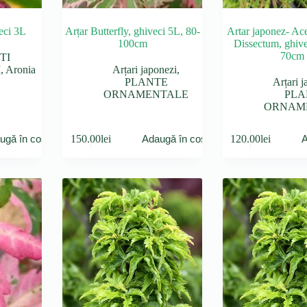
eci 3L
Arțar Butterfly, ghiveci 5L, 80-
Artar japonez- Ac
100cm
Dissectum, ghive
70cm
TI
I
,
Aronia
Arțari japonezi
,
PLANTE
Arțari j
ORNAMENTALE
PLA
ORNAM
150.00
lei
120.00
lei
ugă în coș
Adaugă în coș
A