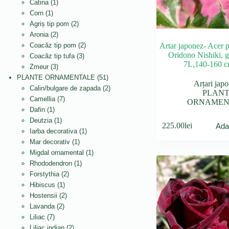
produse
1
produse
Catina
1
1
produs
Corn
1
produs
2
Agriș tip pom
2
2
produse
Aronia
2
produse
2
Artar japonez- Acer
Coacăz tip pom
2
Oridono Nishiki, g
3
produse
Coacăz tip tufa
3
7L,140-160 
3
produse
Zmeur
3
produse
51
PLANTE ORNAMENTALE
51
Arțari japo
de
2
Calin/bulgare de zapada
2
PLAN
7
produse
produse
Camellia
7
ORNAMEN
1
produse
Dafin
1
produs
1
Deutzia
1
225.00
lei
Ada
produs
1
Iarba decorativa
1
1
produs
Mar decorativ
1
produs
1
Migdal ornamental
1
1
produs
Rhododendron
1
2
produs
Forstythia
2
1
produse
Hibiscus
1
produs
2
Hostensii
2
2
produse
Lavanda
2
7
produse
Liliac
7
produse
2
Liliac indian
2