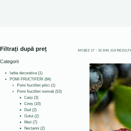
Filtrați după preț
AFIȘEZ 17 - 32 DIN 219 REZULT
Categorii
1
Iarba decorativa
1
produs
84
POMI FRUCTIFERI
84
de
1
Pomi fructiferi pitici
1
produse
produs
53
Pomi fructiferi normali
53
3
de
Caiși
3
produse
10
produse
Cireș
10
2
produse
Dud
2
produse
2
Gutui
2
7
produse
Meri
7
produse
2
Nectarini
2