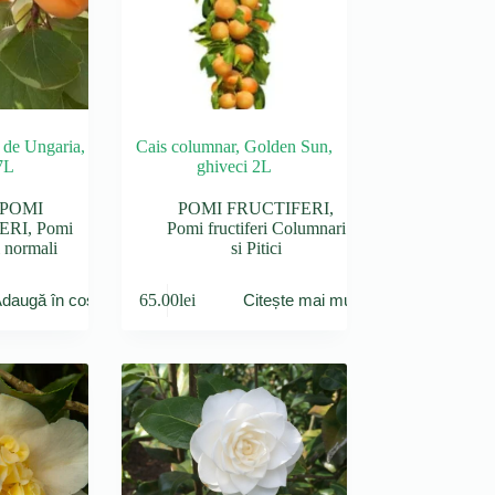
 de Ungaria,
Cais columnar, Golden Sun,
7L
ghiveci 2L
POMI
POMI FRUCTIFERI
,
ERI
,
Pomi
Pomi fructiferi Columnari
i normali
si Pitici
65.00
lei
daugă în coș
Citește mai mult