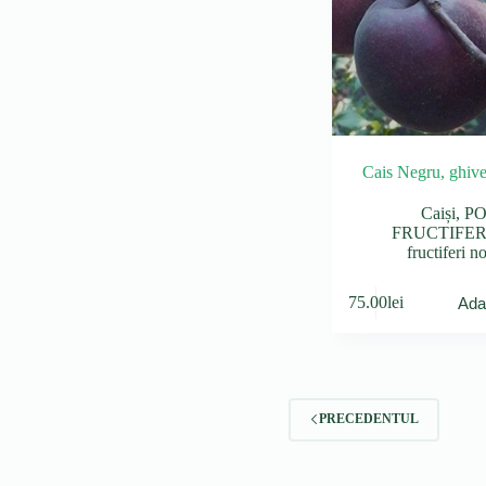
Cais Negru, ghiv
Caiși
,
PO
FRUCTIFER
fructiferi n
75.00
lei
Ada
PRECEDENTUL