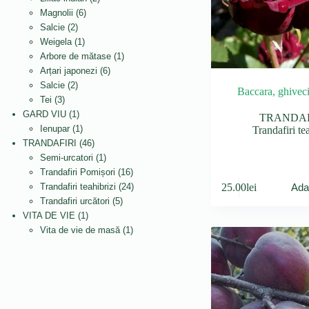
6
produse
Magnolii
6
2
produse
Salcie
2
produse
1
Weigela
1
produs
1
Arbore de mătase
1
6
produs
Arțari japonezi
6
2
produse
Salcie
2
Baccara, ghivec
3
produse
Tei
3
produse
1
GARD VIU
1
TRANDAF
produs
1
Ienupar
1
Trandafiri te
produs
46
TRANDAFIRI
46
de
1
Semi-urcatori
1
produse
produs
16
Trandafiri Pomișori
16
produse
24
25.00
lei
Trandafiri teahibrizi
24
Ada
5
de
Trandafiri urcători
5
1
produse
produse
VITA DE VIE
1
produs
1
Vita de vie de masă
1
produs