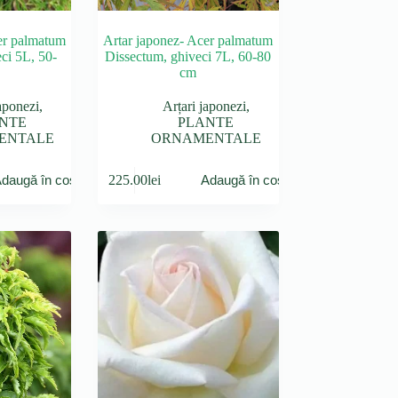
er palmatum
Artar japonez- Acer palmatum
ci 5L, 50-
Dissectum, ghiveci 7L, 60-80
cm
aponezi
,
Arțari japonezi
,
NTE
PLANTE
ENTALE
ORNAMENTALE
225.00
lei
daugă în coș
Adaugă în coș