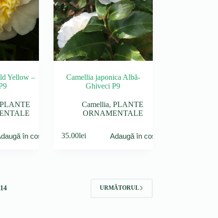
ld Yellow –
Camellia japonica Albă-
P9
Ghiveci P9
PLANTE
Camellia
,
PLANTE
ENTALE
ORNAMENTALE
35.00
lei
daugă în coș
Adaugă în coș
14
URMĂTORUL