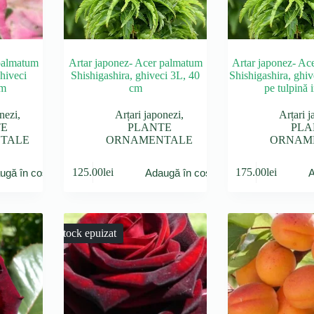
 palmatum
Artar japonez- Acer palmatum
Artar japonez- Ac
hiveci
Shishigashira, ghiveci 3L, 40
Shishigashira, ghive
cm
cm
pe tulpină i
nezi
,
Arțari japonezi
,
Arțari j
TE
PLANTE
PLA
TALE
ORNAMENTALE
ORNAM
125.00
lei
175.00
lei
ugă în coș
Adaugă în coș
A
Stock epuizat