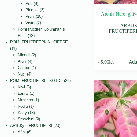
9
produse
Peri
9
produse
3
Piersici
3
Aronia Nero, ghiv
10
produse
Pruni
10
2
produse
Vișini
2
ARBUȘ
produse
Pomi fructiferi Columnari si
FRUCTIFER
12
Pitici
12
produse
POMI FRUCTIFERI- NUCIFERE
11
11
produse
2
Migdali
2
4
produse
Aluni
4
45.00
lei
Ada
produse
1
Castan
1
4
produs
Nuci
4
produse
28
POMI FRUCTIFERI EXOTICI
28
3
de
Kiwi
3
produse
1
produse
Lamai
1
produs
1
Moșmon
1
1
produs
Rodiu
1
produs
13
Kaky
13
produse
9
Smochini
9
produse
20
ARBUȘTI FRUCTIFERI
20
6
de
Afini
6