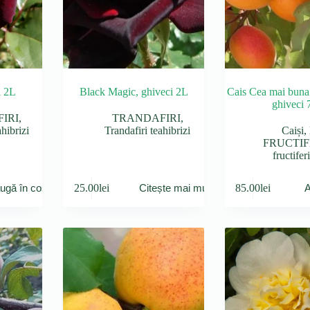
i 2L
Black Magic, ghiveci 2L
Cais Cea mai buna
ghiveci 
IRI
,
TRANDAFIRI
,
ahibrizi
Trandafiri teahibrizi
Caiși
,
FRUCTIF
fructifer
25.00
lei
85.00
lei
ugă în coș
Citește mai mult
A