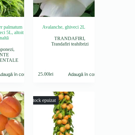
er palmatum
Avalanche, ghiveci 2L
ci 5L, altoit
naltă
TRANDAFIRI
,
Trandafiri teahibrizi
aponezi
,
NTE
ENTALE
25.00
lei
daugă în coș
Adaugă în coș
Stock epuizat