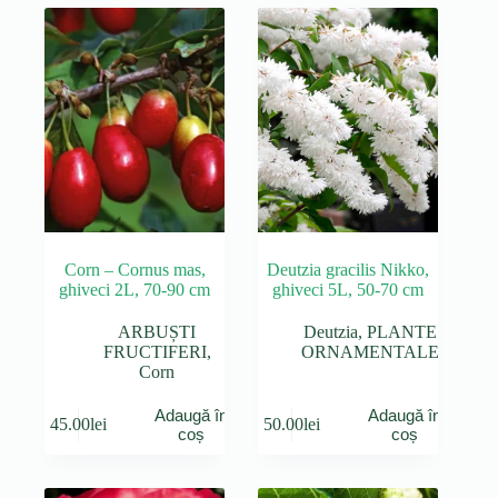
Corn – Cornus mas,
Deutzia gracilis Nikko,
ghiveci 2L, 70-90 cm
ghiveci 5L, 50-70 cm
ARBUȘTI
Deutzia
,
PLANTE
FRUCTIFERI
,
ORNAMENTALE
Corn
Adaugă în
Adaugă în
45.00
lei
50.00
lei
coș
coș