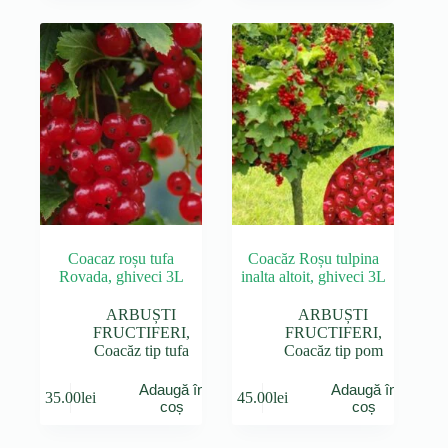
Coacaz roșu tufa
Coacăz Roșu tulpina
Rovada, ghiveci 3L
inalta altoit, ghiveci 3L
ARBUȘTI
ARBUȘTI
FRUCTIFERI
,
FRUCTIFERI
,
Coacăz tip tufa
Coacăz tip pom
Adaugă în
Adaugă în
35.00
lei
45.00
lei
coș
coș