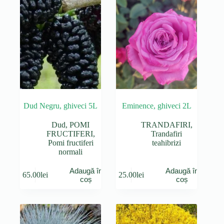
Dud Negru, ghiveci 5L
Eminence, ghiveci 2L
Dud
,
POMI
TRANDAFIRI
,
FRUCTIFERI
,
Trandafiri
Pomi fructiferi
teahibrizi
normali
Adaugă în
Adaugă în
65.00
lei
25.00
lei
coș
coș