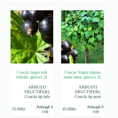
Coacăz negru tufă
Coacaz Negru tulpina
Othello, ghiveci 3L
inalta altoit, ghiveci 3L
ARBUȘTI
ARBUȘTI
FRUCTIFERI
,
FRUCTIFERI
,
Coacăz tip tufa
Coacăz tip pom
Adaugă în
Adaugă în
35.00
lei
45.00
lei
coș
coș