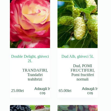
Double Delight, ghiveci
Dud Alb, ghiveci 5L
2L
Dud
,
POMI
TRANDAFIRI
,
FRUCTIFERI
,
Trandafiri
Pomi fructiferi
teahibrizi
normali
Adaugă în
Adaugă în
25.00
lei
65.00
lei
coș
coș