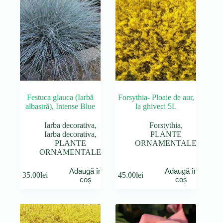
Festuca glauca (Iarbă
Forsythia- Ploaie de aur,
albastră), Intense Blue
la ghiveci 5L
Iarba decorativa
,
Forstythia
,
Iarba decorativa
,
PLANTE
PLANTE
ORNAMENTALE
ORNAMENTALE
Adaugă în
Adaugă în
35.00
lei
45.00
lei
coș
coș