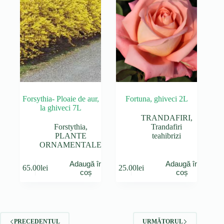
Forsythia- Ploaie de aur,
Fortuna, ghiveci 2L
la ghiveci 7L
TRANDAFIRI
,
Forstythia
,
Trandafiri
PLANTE
teahibrizi
ORNAMENTALE
Adaugă în
Adaugă în
65.00
lei
25.00
lei
coș
coș
PRECEDENTUL
URMĂTORUL