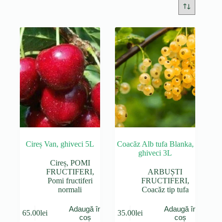
Cireș Van, ghiveci 5L
Coacăz Alb tufa Blanka,
ghiveci 3L
Cireș
,
POMI
FRUCTIFERI
,
ARBUȘTI
Pomi fructiferi
FRUCTIFERI
,
normali
Coacăz tip tufa
Adaugă în
Adaugă în
65.00
lei
35.00
lei
coș
coș